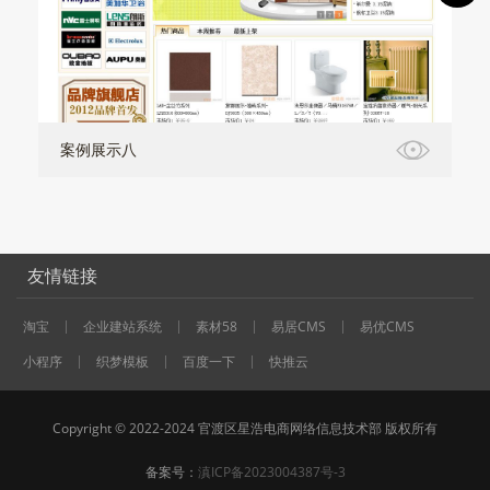
案例展示八
友情链接
淘宝
企业建站系统
素材58
易居CMS
易优CMS
小程序
织梦模板
百度一下
快推云
Copyright © 2022-2024 官渡区星浩电商网络信息技术部 版权所有
备案号：
滇ICP备2023004387号-3