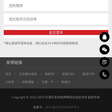
*请认真填写需求信息，我们会在24小时内与您取得联系。
友情链接
淘宝
企业建站系统
素材58
易居CMS
易优CMS
1
小程序
织梦模板
百度一下
快推云
Copyright © 2022-2024 官渡区星浩电商网络信息技术部 版权所有
备案号：
滇ICP备2023004387号-3