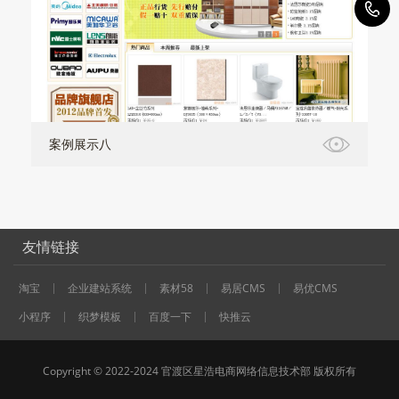
1
案例展示八
友情链接
淘宝
企业建站系统
素材58
易居CMS
易优CMS
小程序
织梦模板
百度一下
快推云
Copyright © 2022-2024 官渡区星浩电商网络信息技术部 版权所有